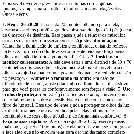
É possível reverter e prevenir esses sintomas com algumas
mudanças simples na sua rotina. Confira as recomendações das
Óticas Recris:
1.
Regra 20-20-20:
Para cada 20 minutos olhando para a tela,
descanse os olhos por 20 segundos, observando algo a 20 pés (cerca
de 6 metros) de distância. Essa pausa ajuda a relaxar os músculos
oculares e a reduzir o ressecamento. 2.
Ajuste a iluminação:
Mantenha a iluminação do ambiente equilibrada, evitando reflexos
na tela. A luz do cômodo deve ser suficiente para não forçar seus
olhos, mas não tão forte a ponto de ofuscá-los. 3.
Posicione o
monitor corretamente:
A tela deve estar a uma distância de 50 a 70
centímetros dos seus olhos e ligeiramente abaixo do nível do seu
olhar. Isso ajuda a manter uma postura adequada e a reduzir a tensão
no pescoço. 4.
Aumente o tamanho da fonte:
Em caso de
dificuldade de lectura, ajuste o tamanho da fonte do seu dispositivo
para que você possa ler confortavelmente sem forçar a visão. 5.
Use
óculos de proteção:
Se você já usa óculos de grau, converse com
seu oftalmologista sobre a possibilidade de adicionar lentes com
filtro de luz azul. Esse tipo de lente ajuda a proteger os olhos da luz
azul potencialmente nociva emitida pelas telas, filtrando-a e
permitindo que seus olhos trabalhem de forma mais confortável. 6.
Faça pausas regulares:
Além da regra 20-20-20, reserve pausas
mais longas (de 5 a 10 minutos) a cada hora. Levante-se, alongue-se
e faça algo que não envolva telas para dar um descanso completo