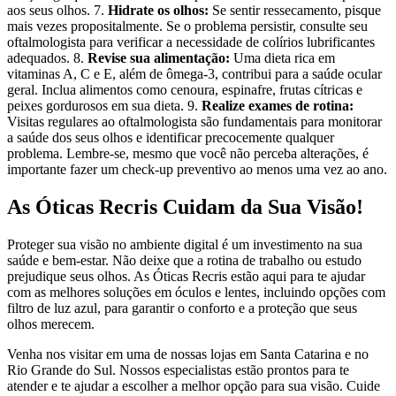
aos seus olhos. 7.
Hidrate os olhos:
Se sentir ressecamento, pisque
mais vezes propositalmente. Se o problema persistir, consulte seu
oftalmologista para verificar a necessidade de colírios lubrificantes
adequados. 8.
Revise sua alimentação:
Uma dieta rica em
vitaminas A, C e E, além de ômega-3, contribui para a saúde ocular
geral. Inclua alimentos como cenoura, espinafre, frutas cítricas e
peixes gordurosos em sua dieta. 9.
Realize exames de rotina:
Visitas regulares ao oftalmologista são fundamentais para monitorar
a saúde dos seus olhos e identificar precocemente qualquer
problema. Lembre-se, mesmo que você não perceba alterações, é
importante fazer um check-up preventivo ao menos uma vez ao ano.
As Óticas Recris Cuidam da Sua Visão!
Proteger sua visão no ambiente digital é um investimento na sua
saúde e bem-estar. Não deixe que a rotina de trabalho ou estudo
prejudique seus olhos. As Óticas Recris estão aqui para te ajudar
com as melhores soluções em óculos e lentes, incluindo opções com
filtro de luz azul, para garantir o conforto e a proteção que seus
olhos merecem.
Venha nos visitar em uma de nossas lojas em Santa Catarina e no
Rio Grande do Sul. Nossos especialistas estão prontos para te
atender e te ajudar a escolher a melhor opção para sua visão. Cuide